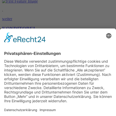
.
weiter
KONDITOREI
.
weiter
Kontakt
Thomas-Mann-Straße 8
09427 Ehrenfriedersdorf
Fon:
037341 3185
Fax: 037341 54360
E-Mail:
info
@
baeckerei-braeunig.de
Service