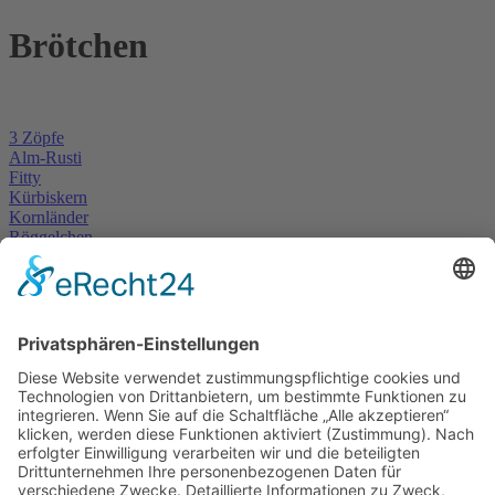
Brötchen
3 Zöpfe
Alm-Rusti
Fitty
Kürbiskern
Kornländer
Röggelchen
Sonnenblumenkern Brötchen
Vollkorn
Roggen ohne
Mohn
Sesam
Schwedenbrötchen
Kontakt
Thomas-Mann-Straße 8
09427 Ehrenfriedersdorf