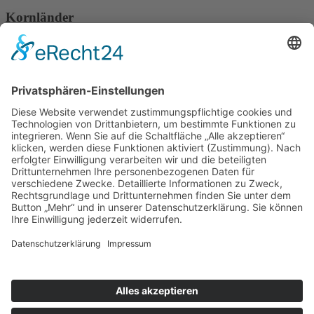
Kornländer
Bergmannsbrot
Kontakt
Thomas-Mann-Straße 8
09427 Ehrenfriedersdorf
Fon:
037341 3185
Fax: 037341 54360
E-Mail:
info
@
baeckerei-braeunig.de
Service
Kontakt
Impressum
Datenschutz
Home