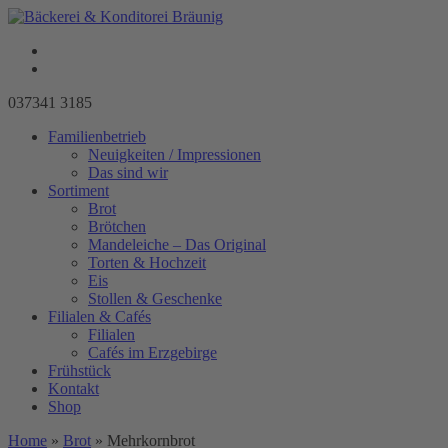
037341 3185
Familienbetrieb
Neuigkeiten / Impressionen
Das sind wir
Sortiment
Brot
Brötchen
Mandeleiche – Das Original
Torten & Hochzeit
Eis
Stollen & Geschenke
Filialen & Cafés
Filialen
Cafés im Erzgebirge
Frühstück
Kontakt
Shop
Home
»
Brot
»
Mehrkornbrot