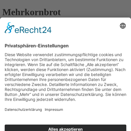
Mehrkornbrot
Zutatenliste:
Dinkelvollkornmehl, Dinkelmehl, Natursauerteig,
Sonnenblumenkerne, Dinkelkörner, Sesam, Invertzucker, Gersten-
und Malzmehl, Salz, Hefe, Wasser
Kontakt
Thomas-Mann-Straße 8
09427 Ehrenfriedersdorf
Fon:
037341 3185
Fax: 037341 54360
E-Mail:
info
@
baeckerei-braeunig.de
Service
Kontakt
Impressum