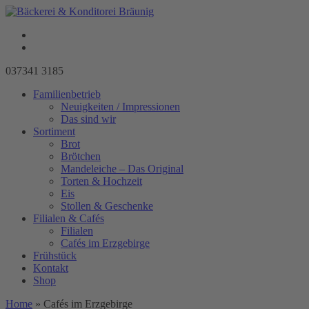
037341 3185
Familienbetrieb
Neuigkeiten / Impressionen
Das sind wir
Sortiment
Brot
Brötchen
Mandeleiche – Das Original
Torten & Hochzeit
Eis
Stollen & Geschenke
Filialen & Cafés
Filialen
Cafés im Erzgebirge
Frühstück
Kontakt
Shop
Home
»
Cafés im Erzgebirge